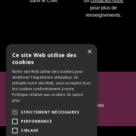
dans le Cher.
ou
contactez-nous
pour plus de
renseignements.
×
Ce site Web utilise des
cookies
Notre site Web utilise des cookies pour
améliorer l'expérience utilisateur. En
Mentions Légales
utilisant notre site Web, vous acceptez tous
les cookies conformément à notre
Politique de confidentialité
Politique relative aux cookies.
En savoir
plus
Politique d'utilisation des cookies
STRICTEMENT NÉCESSAIRES
Contact
PERFORMANCE
CIBLAGE