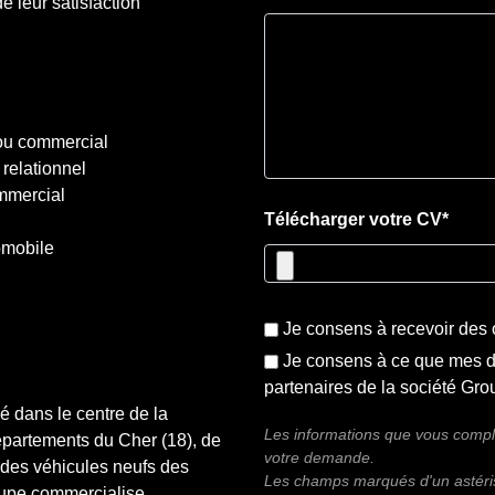
e leur satisfaction
ou commercial
relationnel
ommercial
Télécharger votre CV*
omobile
Je consens à recevoir des 
Je consens à ce que mes d
partenaires de la société G
é dans le centre de la
Les informations que vous complé
départements du Cher (18), de
votre demande.
se des véhicules neufs des
Les champs marqués d'un astéris
oupe commercialise