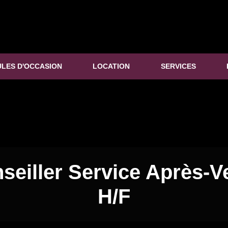
ULES D'OCCASION
LOCATION
SERVICES
seiller Service Après-V
H/F