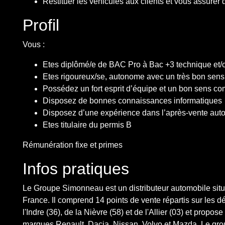
Restituer les véhicules aux clients et vous assurer d
Profil
Vous :
Etes diplômé/e de BAC Pro à Bac +3 technique et/
Etes rigoureux/se, autonome avec un très bon sens 
Possédez un fort esprit d’équipe et un bon sens c
Disposez de bonnes connaissances informatiques
Disposez d’une expérience dans l’après-vente aut
Etes titulaire du permis B
Rémunération fixe et primes
Infos pratiques
Le Groupe Simonneau est un distributeur automobile situ
France. Il comprend 14 points de vente répartis sur les 
l'Indre (36), de la Nièvre (58) et de l'Allier (03) et propo
marques Renault, Dacia, Nissan, Volvo et Mazda. Le gr