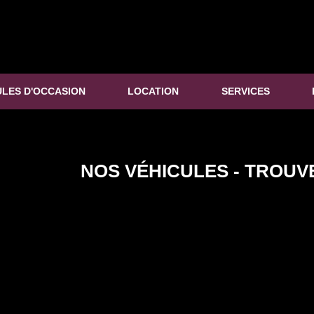
ULES D'OCCASION
LOCATION
SERVICES
NOS VÉHICULES - TROUV