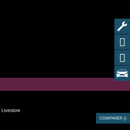
 Livestore
COMPARER (
)