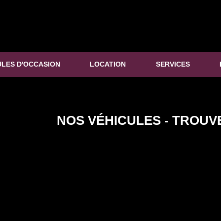
ULES D'OCCASION
LOCATION
SERVICES
NOS VÉHICULES - TROUV