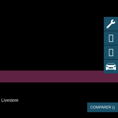
 Livestore
COMPARER (
)