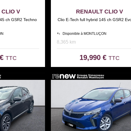
CLIO V
RENAULT CLIO V
d 145 ch GSR2 Techno
Clio E-Tech full hybrid 145 ch GSR2 Evo
ON
Disponible à MONTLUÇON
8,365 km
 €
19,990 €
TTC
TTC