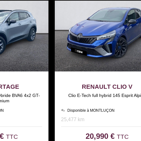
ORTAGE
RENAULT CLIO V
ybride BVA6 4x2 GT-
Clio E-Tech full hybrid 145 Esprit Alp
emium
ON
Disponible à MONTLUÇON
25,477 km
 €
20,990 €
TTC
TTC