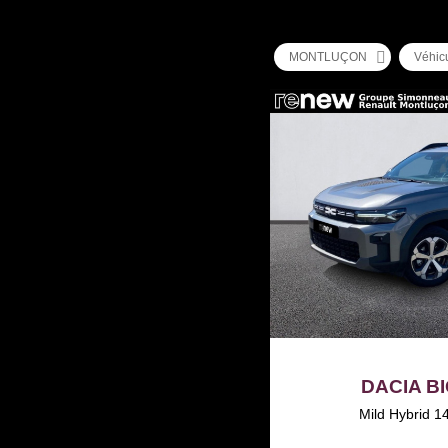
MONTLUÇON
Véhic
DACIA B
Mild Hybrid 1