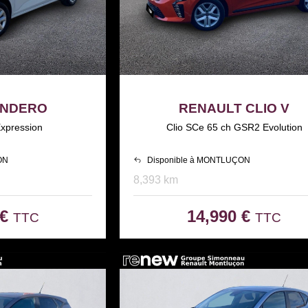
ANDERO
RENAULT CLIO V
xpression
Clio SCe 65 ch GSR2 Evolution
ON
Disponible à MONTLUÇON
8,393 km
 €
14,990 €
TTC
TTC