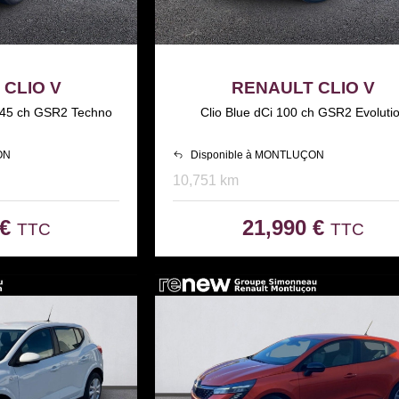
CLIO V
RENAULT CLIO V
d 145 ch GSR2 Techno
Clio Blue dCi 100 ch GSR2 Evoluti
ON
Disponible à MONTLUÇON
10,751 km
 €
21,990 €
TTC
TTC