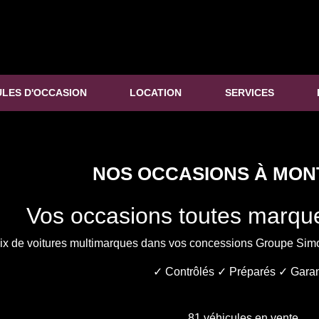
ULES D'OCCASION
LOCATION
SERVICES
NOS OCCASIONS À MO
Vos occasions toutes marques
ix de voitures multimarques dans vos concessions Groupe Simo
✓
Contrôlés
✓
Préparés
✓
Garan
81
véhicules en vente