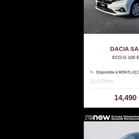
DACIA S
ECO-G 100 E
Disponible à MONTLUÇ
31,579 km
14,490