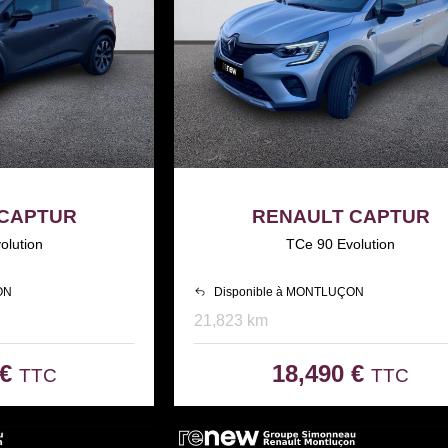
 CAPTUR
RENAULT CAPTUR
olution
TCe 90 Evolution
ON
Disponible à MONTLUÇON
21,823 km
 €
18,490 €
TTC
TTC