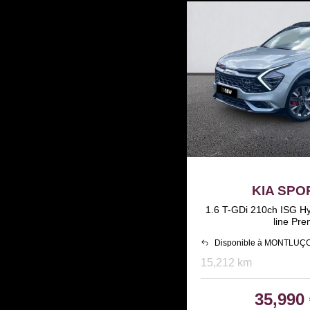
KIA SP
1.6 T-GDi 210ch ISG H
line Pr
Disponible à MONTLUÇ
15,212 km
35,990